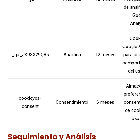
de analí
Goo
Analy
Cook
Google A
_ga_JK9SX29Q85
Analítica
12 meses
para aná
comport
del us
Almace
prefere
cookieyes-
Consentimiento
6 meses
consent
consent
de cook
usua
Seguimiento y Análisis