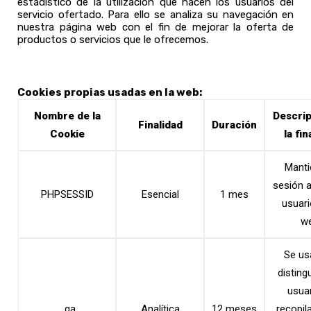
estadístico de la utilización que hacen los usuarios del
servicio ofertado. Para ello se analiza su navegación en
nuestra página web con el fin de mejorar la oferta de
productos o servicios que le ofrecemos.
Cookies propias usadas en la web:
Nombre de la
Descrip
Finalidad
Duración
Cookie
la fin
Manti
sesión a
PHPSESSID
Esencial
1 mes
usuari
we
Se us
distingu
usuar
_ga
Analítica
12 meses
recopil